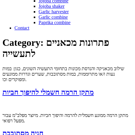
Jojoba combine
Jojoba shaker
Garlic harvester
Garlic combine
Paprika combine
Contact
פתרונות מכאניים
Category:
לתעשייה
שילוב מכאניקה והנדסת מכונות בתחומי התעשיה השונים, כגון: במות
נעות ו/או מתרוממות, במות מסתובבות, שערים וגדרות ממונעים
ומפוקדים וכו.
מתקן הרמה חשמלי להיפוך חביות
מתקן הרמה ממונע חשמלית להרמה והיפוך חביות. מיוצר מפלב”מ עבור
מפעל רפואי.
חניה מסתובבת