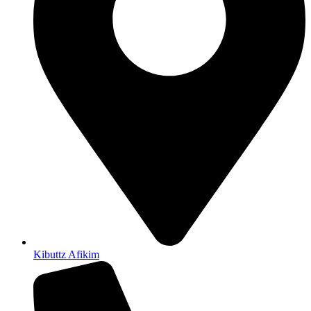
Kibuttz Afikim